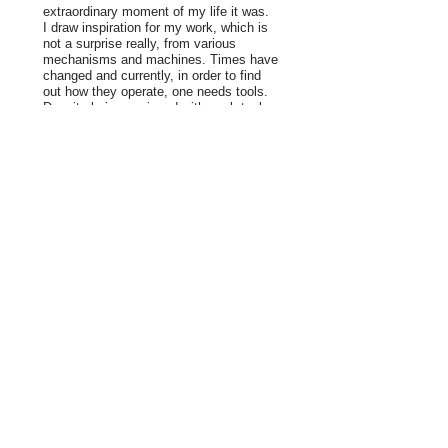
extraordinary moment of my life it was.
I draw inspiration for my work, which is
not a surprise really, from various
mechanisms and machines. Times have
changed and currently, in order to find
out how they operate, one needs tools.
Despite being equipped with such tools,
we may still be unsuccessful in
dismantling the mechanism as such.
The mechanism is often so small that it
is barely visible. A hundred years ago
we could often look at some of the most
wonderful mechanisms with our own
eyes only without the necessity to look
into the “heart of the machine”. A steam
locomotive is a perfect example of this.
Is it anachronic to be inspired by
machines? Maybe yes. Unless it
becomes in vogue and is trendy. I try
not to be bothered with it, though.
Over the years, I have created many
kinetic objects which I presented on
different occasions and which served
various purposes. Sometimes they were
classified as systems art, analytic
abstraction, sensibilism or industrial art.
However, what I have always wanted to
do was to present “my objects”. I have