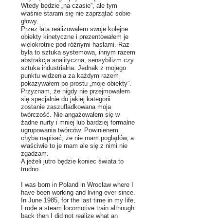
Wtedy będzie „na czasie”, ale tym
właśnie staram się nie zaprzątać sobie
głowy.
Przez lata realizowałem swoje kolejne
obiekty kinetyczne i prezentowałem je
wielokrotnie pod różnymi hasłami. Raz
była to sztuka systemowa, innym razem
abstrakcja analityczna, sensybilizm czy
sztuka industrialna. Jednak z mojego
punktu widzenia za każdym razem
pokazywałem po prostu „moje obiekty”.
Przyznam, że nigdy nie przejmowałem
się specjalnie do jakiej kategorii
zostanie zaszufladkowana moja
twórczość. Nie angażowałem się w
żadne nurty i mniej lub bardziej formalne
ugrupowania twórców. Powinienem
chyba napisać, że nie mam poglądów, a
właściwie to je mam ale się z nimi nie
zgadzam.
A jeżeli jutro będzie koniec świata to
trudno.
I was born in Poland in Wrocław where I
have been working and living ever since.
In June 1985, for the last time in my life,
I rode a steam locomotive train although
back then I did not realize what an