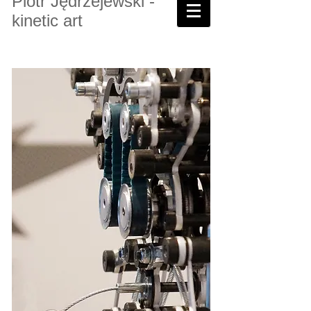
Piotr Jędrzejewski -
kinetic art